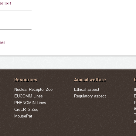
ONTIER
ines
Resources
Animal welfare
C
Nuclear Receptor Zoo
Ethical aspect
EUCOMM Lines
Regulatory aspect
E
PHENOMIN Lines
F
a
CreERT2 Zoo
T
MousePat