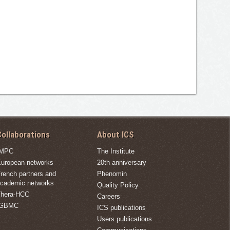
ollaborations
About ICS
IMPC
The Institute
uropean networks
20th anniversary
rench partners and
Phenomin
cademic networks
Quality Policy
hera-HCC
Careers
IGBMC
ICS publications
Users publications