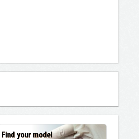
a entire gene in any locus including if course in “safe
ional mutations, i.e. 2-in-1 or 3-in-1 models, such as
Find your model