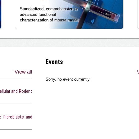
Standardized, comprehensive or
advanced functional
characterization of mouse model
Events
View all
V
Sorry, no event currently.
ellular and Rodent
 Fibroblasts and